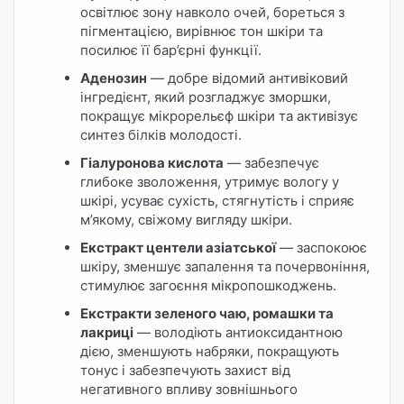
освітлює зону навколо очей, бореться з
пігментацією, вирівнює тон шкіри та
посилює її бар’єрні функції.
Аденозин
— добре відомий антивіковий
інгредієнт, який розгладжує зморшки,
покращує мікрорельєф шкіри та активізує
синтез білків молодості.
Гіалуронова кислота
— забезпечує
глибоке зволоження, утримує вологу у
шкірі, усуває сухість, стягнутість і сприяє
м’якому, свіжому вигляду шкіри.
Екстракт центели азіатської
— заспокоює
шкіру, зменшує запалення та почервоніння,
стимулює загоєння мікропошкоджень.
Екстракти зеленого чаю, ромашки та
лакриці
— володіють антиоксидантною
дією, зменшують набряки, покращують
тонус і забезпечують захист від
негативного впливу зовнішнього