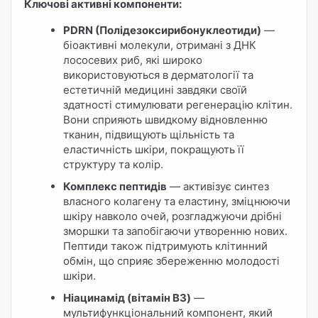
Ключові активні компоненти:
PDRN (Полідезоксирибонуклеотиди)
—
біоактивні молекули, отримані з ДНК
лососевих риб, які широко
використовуються в дерматології та
естетичній медицині завдяки своїй
здатності стимулювати регенерацію клітин.
Вони сприяють швидкому відновленню
тканин, підвищують щільність та
еластичність шкіри, покращують її
структуру та колір.
Комплекс пептидів
— активізує синтез
власного колагену та еластину, зміцнюючи
шкіру навколо очей, розгладжуючи дрібні
зморшки та запобігаючи утворенню нових.
Пептиди також підтримують клітинний
обмін, що сприяє збереженню молодості
шкіри.
Ніацинамід (вітамін B3)
—
мультифункціональний компонент, який