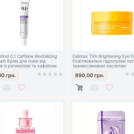
inol 0.1 Caffeine Revitalizing
Celimax TXA Brightening Eye P
am Крем для повік від
Освітлювальні гідрогелеві патч
в із ретинолом та кафеїном
транексамовою кислотою
00
грн.
890,00
грн.