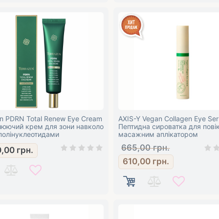
en PDRN Total Renew Eye Cream
AXIS-Y Vegan Collagen Eye Se
люючий крем для зони навколо
Пептидна сироватка для повік
 полінуклеотидами
масажним аплікатором
665,00
грн.
0,00
грн.
610,00
грн.