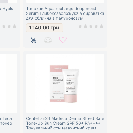
 Hyalu-
Terrazen Aqua recharge deep moist
Serum Глибокозволожуюча сироватка
для обличчя з гіалуроновим
комплексом
1 140,00
грн.
a Teca
Centellian24 Madeca Derma Shield Safe
 тонер
Tone-Up Sun Cream SPF 50+ PA++++
Тонувальний сонцезахисний крем
для обличчя