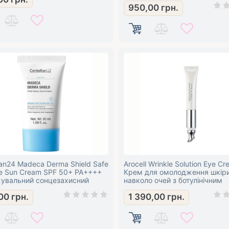
950,00
грн.
ian24 Madeca Derma Shield Safe
Arocell Wrinkle Solution Eye C
re Sun Cream SPF 50+ PA++++
Крем для омолодження шкір
увальний сонцезахисний
навколо очей з ботулінічним
ля обличчя
поліпептидом та гальванічни
00
грн.
1 390,00
грн.
підсилювачем-аплікатором