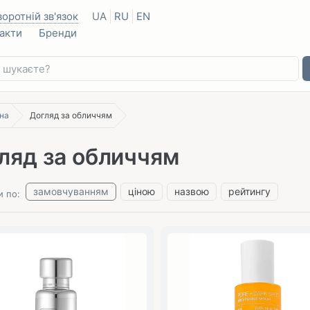
воротній зв'язок
UA
RU
EN
акти
Бренди
на
Догляд за обличчям
ляд за обличчям
замовчуванням
ціною
назвою
рейтингу
и по: