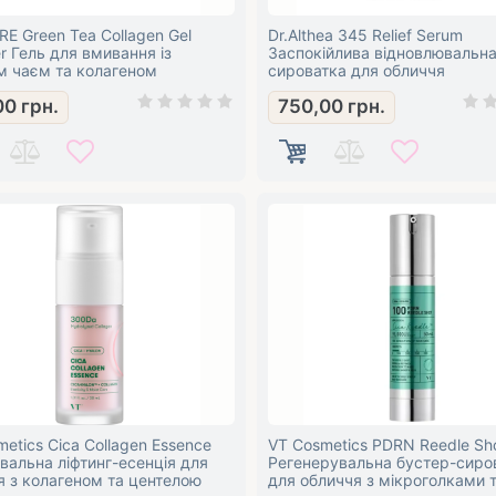
E Green Tea Collagen Gel
Dr.Althea 345 Relief Serum
r Гель для вмивання із
Заспокійлива відновлювальн
м чаєм та колагеном
сироватка для обличчя
00
грн.
750,00
грн.
etics Cica Collagen Essence
VT Cosmetics PDRN Reedle Sh
вальна ліфтинг-есенція для
Регенерувальна бустер-сиро
я з колагеном та центелою
для обличчя з мікроголками 