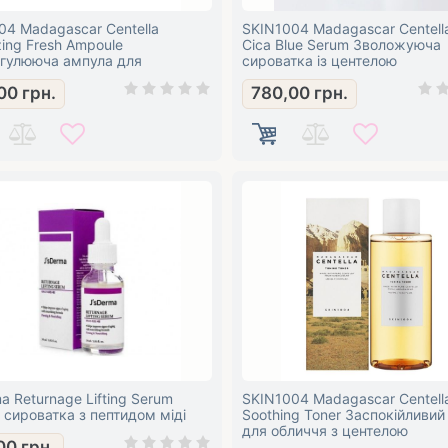
04 Madagascar Centella
SKIN1004 Madagascar Centella
ing Fresh Ampoule
Cica Blue Serum Зволожуюча
гулююча ампула для
сироватка із центелою
ня пір
00
грн.
780,00
грн.
a Returnage Lifting Serum
SKIN1004 Madagascar Centell
 сироватка з пептидом міді
Soothing Toner Заспокійливий
для обличчя з центелою
00
грн.