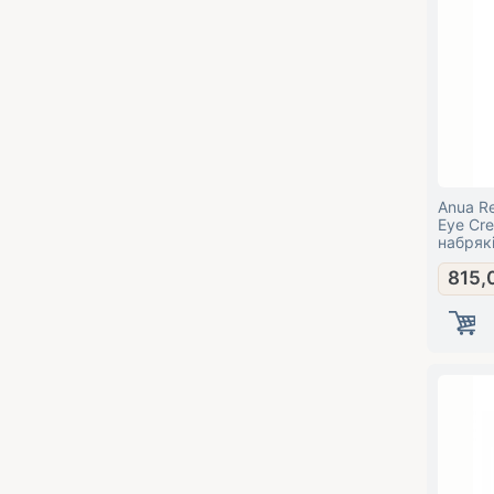
Anua Ret
Eye Cre
набрякі
815,