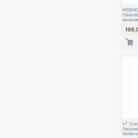
HIDEHER
Cleanse
зелени
199,
VT Cosm
Зміцню
обличч