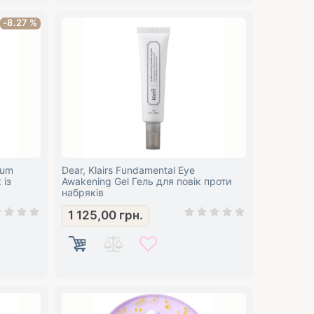
-8.27 %
rum
Dear, Klairs Fundamental Eye
 із
Awakening Gel Гель для повік проти
набряків
1 125,00
грн.