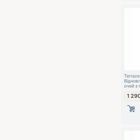
Terraz
Віднов
очей з
1 29