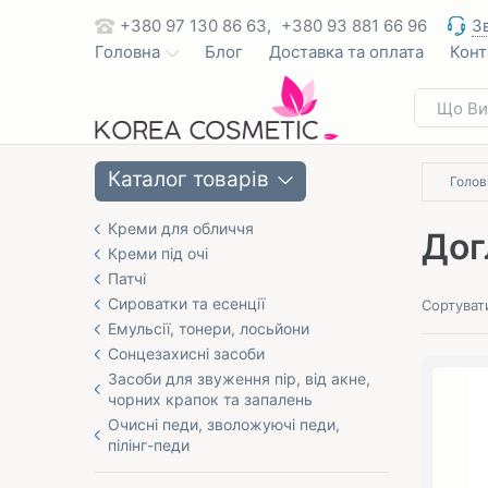
+380 97 130 86 63,
+380 93 881 66 96
З
Головна
Блог
Доставка та оплата
Конт
Каталог товарів
Голов
Креми для обличчя
Дог
Креми під очі
Патчі
Сироватки та есенції
Сортуват
Емульсії, тонери, лосьйони
Сонцезахисні засоби
Засоби для звуження пір, від акне,
чорних крапок та запалень
Очисні педи, зволожуючі педи,
пілінг-педи