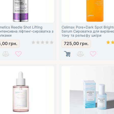
etics Reedle Shot Lifting
Celimax Pore+Dark Spot Bright
нтенсивна ліфтинг-сироватка з
Serum Сироватка для вирівн
олками
тону та рельєфу шкіри
5,00
грн.
725,00
грн.