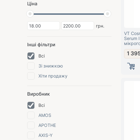
Ціна
грн.
VT Cosm
Serum І
мікрог
Інші фільтри
1 39
Всі
Зі знижкою
Хіти продажу
Виробник
Всі
AMOS
APOTHE
AXIS-Y