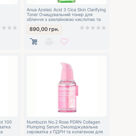
Anua Azelaic Acid 3 Cica Skin Clarifying
а
Toner Очищувальний тонер для
обличчя з азелаїновою кислотою та
центелою
890,00
грн.
ot 100
Numbuzin No.2 Rose PDRN Collagen
ватка
Plumping Serum Омолоджувальна
та
сироватка з ПДРН та колагеном для