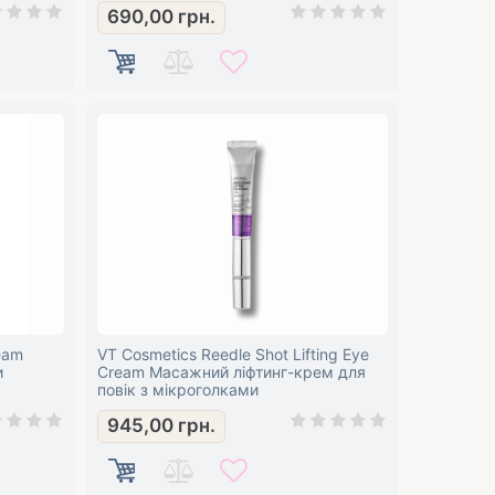
690,00
грн.
ream
VT Cosmetics Reedle Shot Lifting Eye
и
Cream Масажний ліфтинг-крем для
повік з мікроголками
м
945,00
грн.