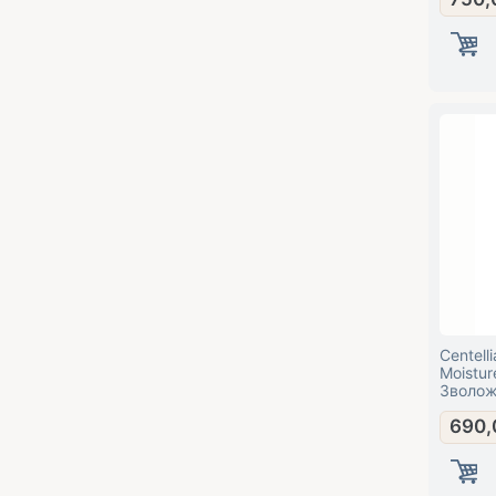
Centell
Moistu
Зволож
крем д
690,