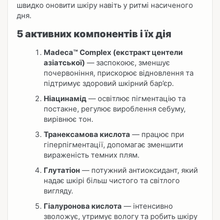
швидко оновити шкіру навіть у ритмі насиченого
дня.
5 активних компонентів і їх дія
Madeca™ Complex (екстракт центели
азіатської)
— заспокоює, зменшує
почервоніння, прискорює відновлення та
підтримує здоровий шкірний бар’єр.
Ніацинамід
— освітлює пігментацію та
постакне, регулює вироблення себуму,
вирівнює тон.
Транексамова кислота
— працює при
гіперпігментації, допомагає зменшити
вираженість темних плям.
Глутатіон
— потужний антиоксидант, який
надає шкірі більш чистого та світлого
вигляду.
Гіалуронова кислота
— інтенсивно
зволожує, утримує вологу та робить шкіру