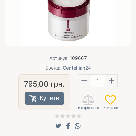
Артикул:
109667
Бренд::
Centellian24
−
+
795,00
грн.
Купити