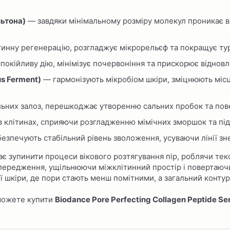
ьтона)
— завдяки мінімальному розміру молекул проникає в 
инну регенерацію, розгладжує мікрорельєф та покращує тур
окійливу дію, мінімізує почервоніння та прискорює відновл
us Ferment)
— гармонізують мікробіом шкіри, зміцнюють місц
ьних залоз, перешкоджає утворенню сальних пробок та пове
в клітинах, сприяючи розгладженню мімічних зморшок та пі
езпечують стабільний рівень зволоження, усуваючи лінії зн
є зупинити процеси вікового розтягування пір, роблячи тек
передження, ущільнюючи міжклітинний простір і повертаючи
ї шкіри, де пори стають менш помітними, а загальний контур
ожете купити
Biodance Pore Perfecting Collagen Peptide 