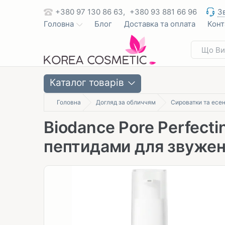
+380 97 130 86 63,
+380 93 881 66 96
З
Головна
Блог
Доставка та оплата
Конт
Каталог товарів
Головна
Догляд за обличчям
Сироватки та есен
Biodance Pore Perfecti
пептидами для звужен