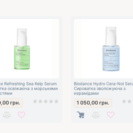
e Refreshing Sea Kelp Serum
Biodance Hydro Cera-Nol Se
тка освіжаюча з морськими
Сироватка зволожуюча з
стями
керамідами
0,00
грн.
1 050,00
грн.