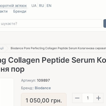
воротній зв'язок
UA
RU
EN
акти
Бренди
ції
Biodance Pore Perfecting Collagen Peptide Serum Колагенова сирова
ng Collagen Peptide Serum К
ня пор
Артикул:
109897
Бренд::
Biodance
−
+
1 050,00
грн.