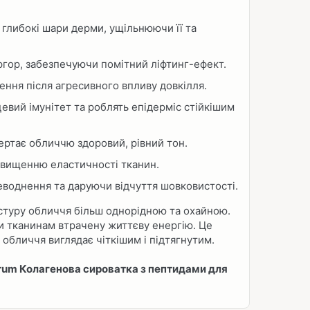
глибокі шари дерми, ущільнюючи її та
гор, забезпечуючи помітний ліфтинг-ефект.
ення після агресивного впливу довкілля.
евий імунітет та роблять епідерміс стійкішим
ртає обличчю здоровий, рівний тон.
двищенню еластичності тканин.
еводнення та даруючи відчуття шовковистості.
стуру обличчя більш однорідною та охайною.
 тканинам втрачену життєву енергію. Це
 обличчя виглядає чіткішим і підтягнутим.
Serum Колагенова сироватка з пептидами для