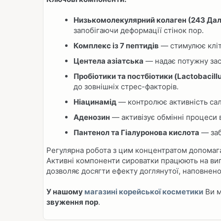
Низькомолекулярний колаген (243 Дал
запобігаючи деформації стінок пор.
Комплекс із 7 пептидів
— стимулює кліт
Центела азіатська
— надає потужну засп
Пробіотики та постбіотики (Lactobacill
до зовнішніх стрес-факторів.
Ніацинамід
— контролює активність сал
Аденозин
— активізує обмінні процеси 
Пантенол та Гіалуронова кислота
— заб
Регулярна робота з цим концентратом допомага
Активні компоненти сироватки працюють на ви
дозволяє досягти ефекту доглянутої, наповнено
У нашому
магазині корейської косметики
Ви м
звуження пор
.