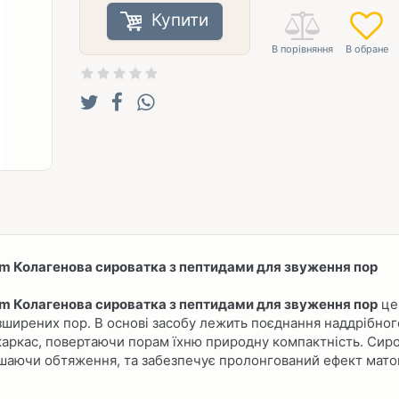
Купити
rum Колагенова сироватка з пептидами для звуження пор
rum Колагенова сироватка з пептидами для звуження пор
це
зширених пор. В основі засобу лежить поєднання наддрібно
 каркас, повертаючи порам їхню природну компактність. Сир
шаючи обтяження, та забезпечує пролонгований ефект матово