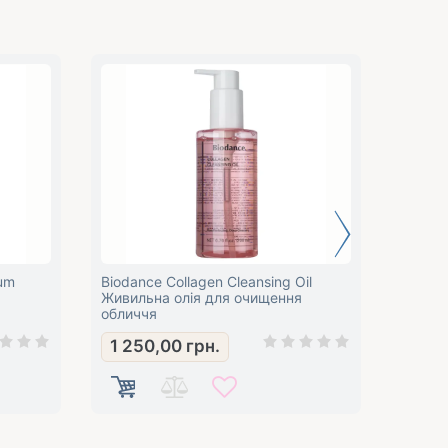
rum
Biodance Collagen Cleansing Oil
BIODAN
Живильна олія для очищення
Cleans
обличчя
очище
1 250,00
грн.
750