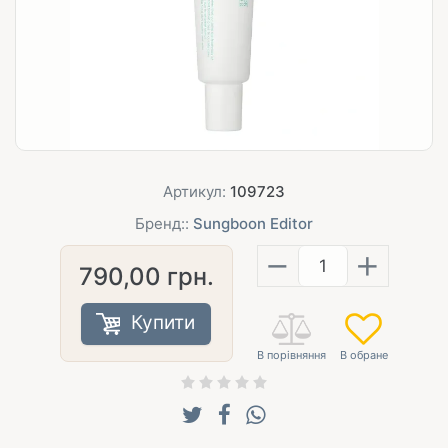
Артикул:
109723
Бренд::
Sungboon Editor
−
+
790,00
грн.
Купити