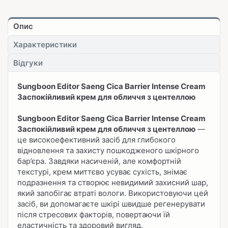
Опис
Характеристики
Відгуки
Sungboon Editor Saeng Cica Barrier Intense Cream
Заспокійливий крем для обличчя з центеллою
Sungboon Editor Saeng Cica Barrier Intense Cream
Заспокійливий крем для обличчя з центеллою
—
це високоефективний засіб для глибокого
відновлення та захисту пошкодженого шкірного
бар’єра. Завдяки насиченій, але комфортній
текстурі, крем миттєво усуває сухість, знімає
подразнення та створює невидимий захисний шар,
який запобігає втраті вологи. Використовуючи цей
засіб, ви допомагаєте шкірі швидше регенерувати
після стресових факторів, повертаючи їй
еластичність та здоровий вигляд.