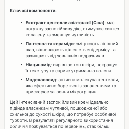
Ключові компоненти:
Екстракт центелли азіатської (Cica)
: має
потужну заспокійливу дію, стимулює синтез
колагену та зменшує чутливість.
Пантенол та кераміди
: зміцнюють ліпідний
шар, відновлюють цілісність епідермісу та
захищають від зовнішніх подразників.
Ніацинамід
: вирівнює тон шкіри, покращує
її текстуру та сприяє утриманню вологи.
Мадекасосид
: активна молекула центелли,
яка ефективно бореться із запаленнями та
прискорює загоєння мікротріщин.
Цей інтенсивний заспокійливий крем ідеально
підійде власникам чутливої, пошкодженої або
схильної до сухості шкіри, що потребує особливої
турботи. В результаті регулярного використання
обличчя позбувається почервонінь, стає більш