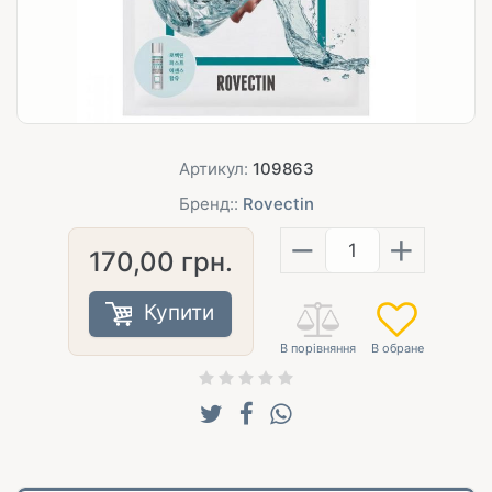
Артикул:
109863
Бренд::
Rovectin
−
+
170,00
грн.
Купити