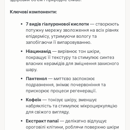
Ключові компоненти:
7 видів гіалуронової кислоти
— створюють
потужну мережу зволоження на всіх рівнях
епідермісу, утримуючи вологу та
запобігаючи її випаровуванню.
Ніацинамід
— вирівнює тон шкіри,
покращує її текстуру та стимулює синтез
власних керамідів для зміцнення захисного
шару.
Пантенол
— миттєво заспокоює
подразнення, знімає почервоніння та
прискорює процеси регенерації.
Кофеїн
— тонізує шкіру, зменшує
набряклість та стимулює мікроциркуляцію
для свіжого вигляду.
Екстракт папаї
— делікатно відлущує
ороговілі клітини, роблячи поверхню шкіри