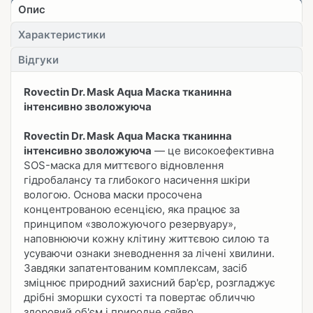
Опис
Характеристики
Відгуки
Rovectin Dr. Mask Aqua Маска тканинна
інтенсивно зволожуюча
Rovectin Dr. Mask Aqua Маска тканинна
інтенсивно зволожуюча
— це високоефективна
SOS-маска для миттєвого відновлення
гідробалансу та глибокого насичення шкіри
вологою. Основа маски просочена
концентрованою есенцією, яка працює за
принципом «зволожуючого резервуару»,
наповнюючи кожну клітину життєвою силою та
усуваючи ознаки зневоднення за лічені хвилини.
Завдяки запатентованим комплексам, засіб
зміцнює природний захисний бар'єр, розгладжує
дрібні зморшки сухості та повертає обличчю
здоровий об'єм і природне сяйво.