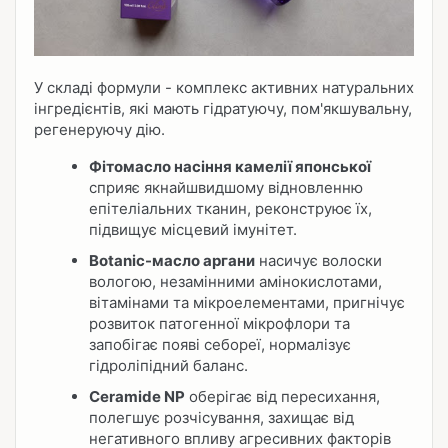
У складі формули - комплекс активних натуральних
інгредієнтів, які мають гідратуючу, пом'якшувальну,
регенеруючу дію.
Фітомасло насіння камелії японської
сприяє якнайшвидшому відновленню
епітеліальних тканин, реконструює їх,
підвищує місцевий імунітет.
Botanic-масло аргани
насичує волоски
вологою, незамінними амінокислотами,
вітамінами та мікроелементами, пригнічує
розвиток патогенної мікрофлори та
запобігає появі себореї, нормалізує
гідроліпідний баланс.
Ceramide NP
оберігає від пересихання,
полегшує розчісування, захищає від
негативного впливу агресивних факторів