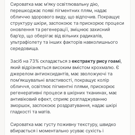
Сироватка має м'яку освітлювальну дію,
перешкоджає появі пігментних плям, надає
обличчю здорового виду, що відпочив. Покращує
структуру шкіри, заспокоює та прискорює процеси
оновлення та регенерації, зміцнює захисний
бар'єр, що оберігає від вільних радикалів,
ультрафіолету та інших факторів навколишнього
середовища.
Засіб на 73% складається з
екстракту рису гоамі
,
який відрізняється високим вмістом крохмалю. Є
джерелом антиоксидантів, має зволожуючі та
пом'якшувальні властивості, покращує колір
обличчя, освітлює пігментні плями, прискорює
регенеративні процеси в шкірних тканинах, має
антивіковий ефект, сприяє розгладжуванню
зморшок, заспокоює роздратування, надає шкірі
гладкості та матів.
Сироватка має густу поживну текстуру, швидко
вбирається і моментально усуває сухість і