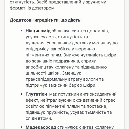
стягнутість. Засіб представлений у зручному
форматі із дозатором.
Додаткові інгредієнти, що діють:
Ніацинамід
збільшує синтез церамідів,
усуває сухість, стягнутість та
лущення. Уповільнює доставку меланіну до
епідермісу, запобігає утворенню
пігментних плям. Знижує чутливість шкіри
до зовнішніх подразників, сприяє
виробництву колагену та підвищенню
щільності шкіри. Зменшує
трансепідермальну втрату вологи та
підтримує захисний бар'єр шкіри.
Глутатіон
має потужний антиоксидантний
ефект, нейтралізуючи оксидативний стрес,
освітлює пігментні плями та постакне,
підвищує пружність, усуває тьмяність та
сліди втоми.
Мадекасосид
стимулює синтез колагену