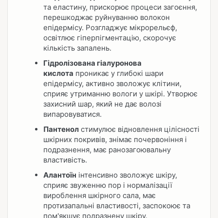
та еластину, прискорює процеси загоєння,
перешкоджає руйнуванню волокон
епідермісу. Розгладжує мікрорельєф,
освітлює гіперпігментацію, скорочує
кількість запалень.
Гідролізована гіалуронова
кислота
проникає у глибокі шари
епідермісу, активно зволожує клітини,
сприяє утриманню вологи у шкірі. Утворює
захисний шар, який не дає волозі
випаровуватися.
Пантенол
стимулює відновлення цілісності
шкірних покривів, знімає почервоніння і
подразнення, має ранозагоювальну
властивість.
Алантоїн
інтенсивно зволожує шкіру,
сприяє звуженню пор і нормалізації
вироблення шкірного сала, має
протизапальні властивості, заспокоює та
пом'якшує подразнену шкіру.