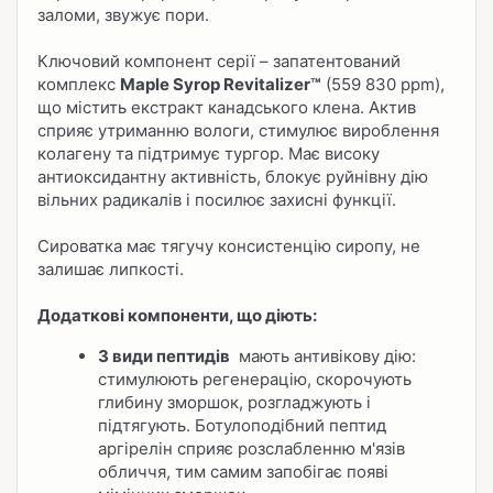
заломи, звужує пори.
Ключовий компонент серії – запатентований
комплекс
Maple Syrop Revitalizer™
(559 830 ppm),
що містить екстракт канадського клена. Актив
сприяє утриманню вологи, стимулює вироблення
колагену та підтримує тургор. Має високу
антиоксидантну активність, блокує руйнівну дію
вільних радикалів і посилює захисні функції.
Сироватка має тягучу консистенцію сиропу, не
залишає липкості.
Додаткові компоненти, що діють:
3 види пептидів
мають антивікову дію:
стимулюють регенерацію, скорочують
глибину зморшок, розгладжують і
підтягують. Ботулоподібний пептид
аргірелін сприяє розслабленню м'язів
обличчя, тим самим запобігає появі