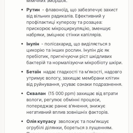
мімічних зморшок.
Рутин
- флавоноїд, що забезпечує захист
від вільних радикалів. Ефективний у
профілактиці куперозу та розацеа:
прискорює мікроциркуляцію, зменшує
набряки, зміцнює стінки капілярів.
Інулін
- полісахарид, що виділяється з
цикорію та інших рослин. Інулін діє як
пребіотик, пригнічуючи ріст шкідливих
бактерій та нормалізуючи мікробіоту шкіри.
Бетаїн
надає гладкості та м'якості, надовго
утримує вологу, захищає мембрани клітин
від руйнування, усуває ознаки подразнення.
Сквалан
(15 000 ppm) захищає від втрати
вологи, регулює обмінні процеси,
попереджає раннє в'янення, знижує
негативний вплив зовнішніх факторів.
Олія купуасу
зволожує та пом'якшує
огрубілі ділянки, бореться з лущенням.