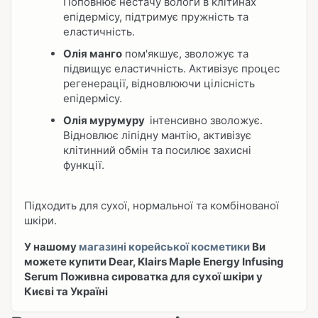
Поповнює нестачу вологи в клітинах
епідермісу, підтримує пружність та
еластичність.
Олія манго
пом'якшує, зволожує та
підвищує еластичність. Активізує процес
регенерації, відновлюючи цілісність
епідермісу.
Олія мурумуру
інтенсивно зволожує.
Відновлює ліпідну мантію, активізує
клітинний обмін та посилює захисні
функції.
Підходить для сухої, нормальної та комбінованої
шкіри.
У нашому
магазині корейської косметики
Ви
можете купити Dear, Klairs Maple Energy Infusing
Serum Поживна сироватка для сухої шкіри у
Києві та Україні