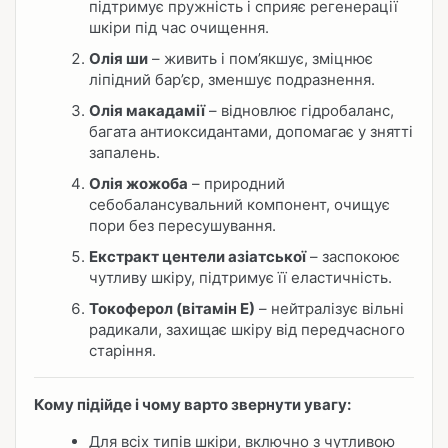
підтримує пружність і сприяє регенерації
шкіри під час очищення.
Олія ши
– живить і пом’якшує, зміцнює
ліпідний бар’єр, зменшує подразнення.
Олія макадамії
– відновлює гідробаланс,
багата антиоксидантами, допомагає у знятті
запалень.
Олія жожоба
– природний
себобалансувальний компонент, очищує
пори без пересушування.
Екстракт центели азіатської
– заспокоює
чутливу шкіру, підтримує її еластичність.
Токоферол (вітамін Е)
– нейтралізує вільні
радикали, захищає шкіру від передчасного
старіння.
Кому підійде і чому варто звернути увагу:
Для всіх типів шкіри, включно з чутливою