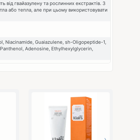
ь від гвайазулену та рослинних екстрактів. З
ітла або тепла, але при цьому використовувати
ol, Niacinamide, Guaiazulene, sh-Oligopeptide-1,
 Panthenol, Adenosine, Ethylhexylglycerin,