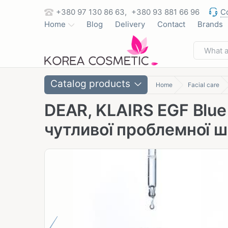
+380 97 130 86 63,
+380 93 881 66 96
C
Home
Blog
Delivery
Contact
Brands
Catalog products
Home
Facial care
DEAR, KLAIRS EGF Blue
чутливої проблемної ш