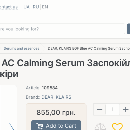
ontact us
UA
RU
EN
Serums and essences
DEAR, KLAIRS EGF Blue AC Calming Serum Заспо
 AC Calming Serum Заспокій
кіри
Article:
109584
Brand::
DEAR, KLAIRS
−
+
855,00
грн.
Add to Cart