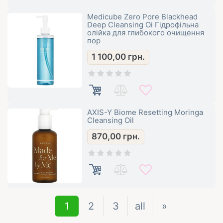
Medicube Zero Pore Blackhead
Deep Cleansing Oi Гідрофільна
олійка для глибокого очищення
пор
1 100,00
грн.
AXIS-Y Biome Resetting Moringa
Cleansing Oil
870,00
грн.
1
2
3
all
»