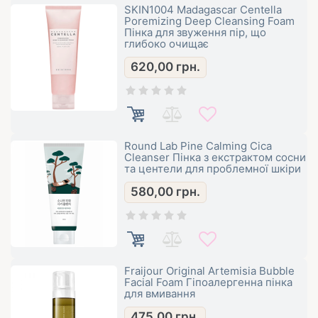
SKIN1004 Madagascar Centella
Poremizing Deep Cleansing Foam
Пінка для звуження пір, що
глибоко очищає
620,00
грн.
Round Lab Pine Calming Cica
Cleanser Пінка з екстрактом сосни
та центели для проблемної шкіри
580,00
грн.
Fraijour Original Artemisia Bubble
Facial Foam Гіпоалергенна пінка
для вмивання
475,00
грн.