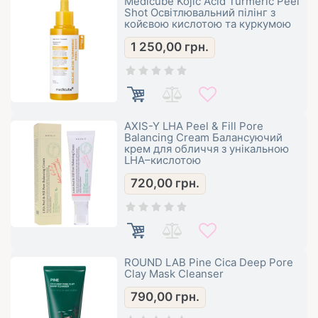
Medicube Kojic Acid Turmeric Peel
Shot Освітлювальний пілінг з
койєвою кислотою та куркумою
1 250,00
грн.
AXIS-Y LHA Peel & Fill Pore
Balancing Cream Балансуючий
крем для обличчя з унікальною
LHA–кислотою
720,00
грн.
ROUND LAB Pine Cica Deep Pore
Clay Mask Cleanser
790,00
грн.