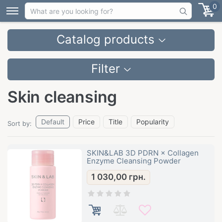
0
Catalog products
Filter
Skin cleansing
Default
Price
Title
Popularity
Sort by:
SKIN&LAB 3D PDRN × Collagen
Enzyme Cleansing Powder
1 030,00
грн.