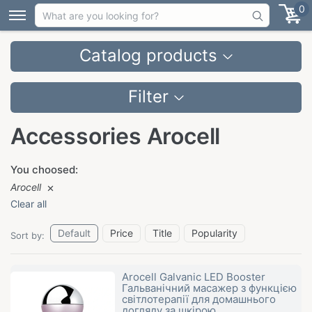
0
Catalog products
Filter
Accessories Arocell
You choosed:
Arocell
Clear all
Default
Price
Title
Popularity
Sort by:
Arocell Galvanic LED Booster
Гальванічний масажер з функцією
світлотерапії для домашнього
догляду за шкірою