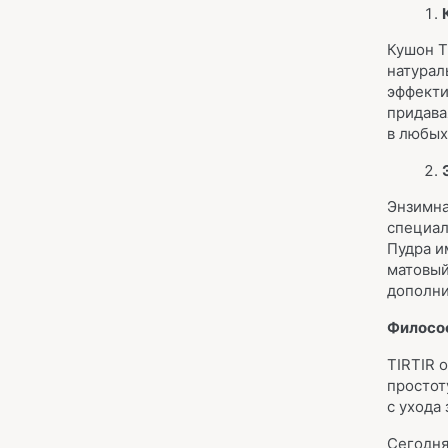
Кушон T
натурал
эффекти
придава
в любых
Энзимна
специал
Пудра и
матовый
дополни
Философ
TIRTIR 
простот
с ухода
Сегодня