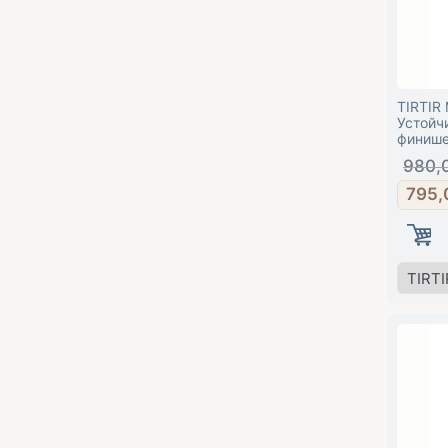
TIRTIR 
Устойч
финиш
980,
795,