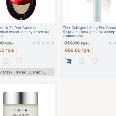
Mask Fit Red Cushion
Tirtir Collagen Lifting Eye Crea
ивый кушон с полуматовым
Лифтинг-крем для кожи вокру
ем
коллагеном
00
грн.
950,00
грн.
00
грн.
699,00
грн.