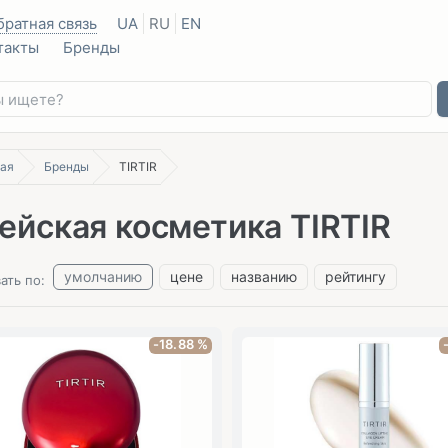
братная связь
UA
RU
EN
такты
Бренды
ая
Бренды
TIRTIR
ейская косметика TIRTIR
умолчанию
цене
названию
рейтингу
ать по:
-18.88 %