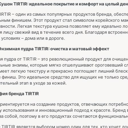
Кушон TIRTIR: идеальное покрытие и комфорт на целый де
IRTIR – один из самых популярных продуктов бренда, обес
ьным финишем. Этот продукт стал символом корейского мак
вности. Легкая текстура кушона позволяет ему идеально ло
я лицу свежий вид в течение всего дня. Благодаря встроен
 условиях – дома или в дороге.
Энзимная пудра TIRTIR: очистка и матовый эффект
я пудра от TIRTIR – это революционный продукт для очище
ьные энзимы, которые мягко отшелушивают ороговевший сл
меет легкую текстуру и прекрасно поглощает лишний блес
 финиш. Это идеальное средство для ищущих не только сре
тельный этап в уходе за кожей.
ия бренда TIRTIR
ориентируется на создание продуктов, отвечающих потреб
у использования и инновационный подход к красоте. Бренд 
 за собой, поэтому в его продуктах сочетаются функциональн
 TIRTIR является выбором номер один для тех, кто хочет д