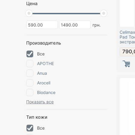
Цена
грн.
Celimax
Pad То
экстра
Производитель
790,
Все
APOTHE
Anua
Arocell
Biodance
Показать все
Тип кожи
Все