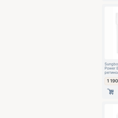
Sungboo
Power 
ретино
1 19