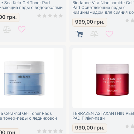
e Sea Kelp Gel Toner Pad
Biodance Vita Niacinamide Gel
ивающие педы с водорослями
Pad Осветляющие педы с
ниацинамидом для сияния к
00
грн.
999,00
грн.
e Cera-nol Gel Toner Pads
TERRAZEN ASTAXANTHIN PEE
е тонер-педы с ледниковой
PAD Пілінг-пади
990,00
грн.
00
грн.