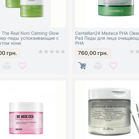
 The Real Noni Calming Glow
Centellian24 Madeca PHA Clea
нер-педы успокаивающие с
Pad Педы для лица очищающ
ктом нони
PHA
00
грн.
760,00
грн.