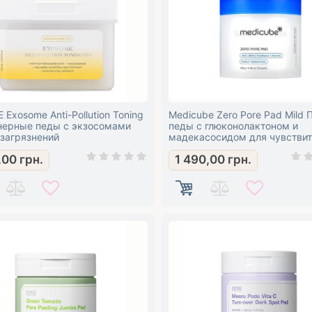
Exosome Anti-Pollution Toning
Medicube Zero Pore Pad Mild 
нерные педы с экзосомами
педы с глюконолактоном и
 загрязнений
мадекасосидом для чувстви
кожи
,00
грн.
1 490,00
грн.