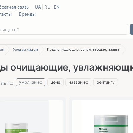
братная связь
UA
RU
EN
такты
Бренды
ая
Уход за лицом
Педы очищающие, увлажняющие, пилинг
ы очищающие, увлажняющи
умолчанию
цене
названию
рейтингу
ать по: