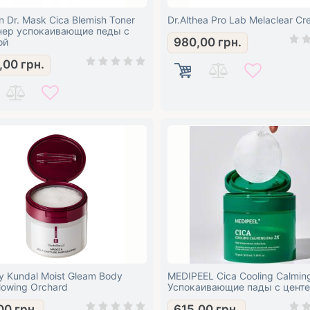
n Dr. Mask Cica Blemish Toner
Dr.Althea Pro Lab Melaclear C
нер успокаивающие педы с
980,00
грн.
ой
0,00
грн.
y Kundal Moist Gleam Body
MEDIPEEL Cica Cooling Calmin
lowing Orchard
Успокаивающие пады с цент
00
грн.
615,00
грн.