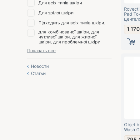
Для всіх типів шкіри
Rovecti
Для зрілої шкіри
Pad То
центел
Підходить для всіх типів шкіри.
1 17
для комбінованої шкіри, для
чутливої шкіри, для жирної
шкіри, для проблемної шкіри
Показать все
Новости
Статьи
Objet b
Wash G
795,