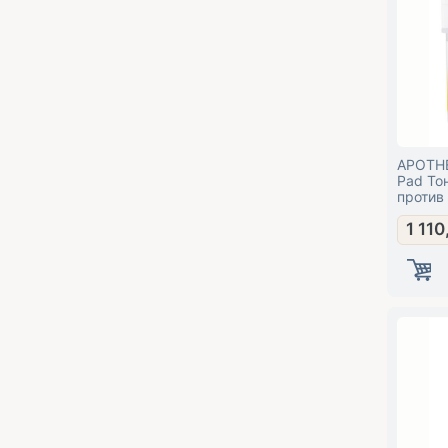
APOTHE 
Pad То
против
1 110