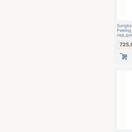
Sungboo
Peelin
пед дл
томато
725,