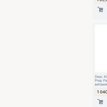
Dear, K
Prep P
витами
1 04