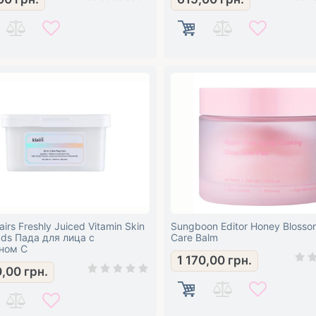
lairs Freshly Juiced Vitamin Skin
Sungboon Editor Honey Blosso
ads Пада для лица с
Care Balm
ном С
1 170,00
грн.
0,00
грн.