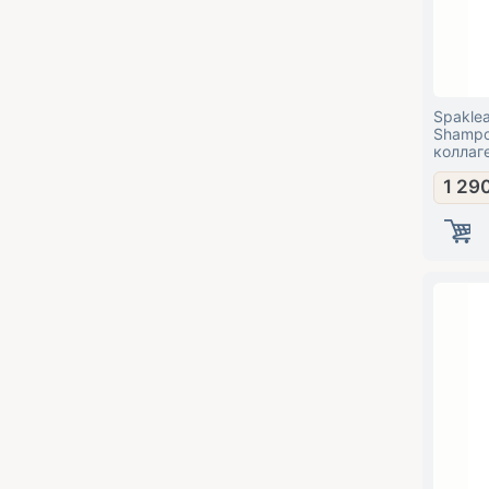
Spaklea
Shampo
коллаг
1 29