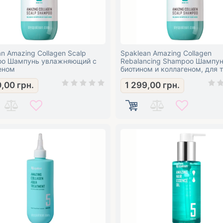
n Amazing Collagen Scalp
Spaklean Amazing Collagen
o Шампунь увлажняющий с
Rebalancing Shampoo Шампун
еном
биотином и коллагеном, для 
сухих волос
0,00
грн.
1 299,00
грн.