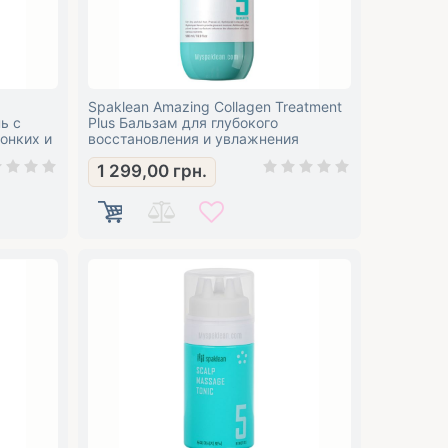
Spaklean Amazing Collagen Treatment
ь с
Plus Бальзам для глубокого
тонких и
восстановления и увлажнения
поврежденных и сухих волос с
1 299,00
грн.
коллагеном