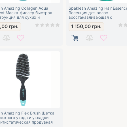
an Amazing Collagen Aqua
Spaklean Amazing Hair Essence
ent Маска-филлер быстрая
Эссенция для волос
трукция для сухих и
восстанавливающая с
денных волос с коллагеном и
термозащитным эффектом
9,00
грн.
1 150,00
грн.
ном
an Amazing Flex Brush Щетка
режного ухода и укладки
антистатическая продувная