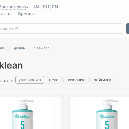
братная связь
UA
RU
EN
такты
Бренды
ая
Бренды
Spaklean
klean
умолчанию
цене
названию
рейтингу
ать по: