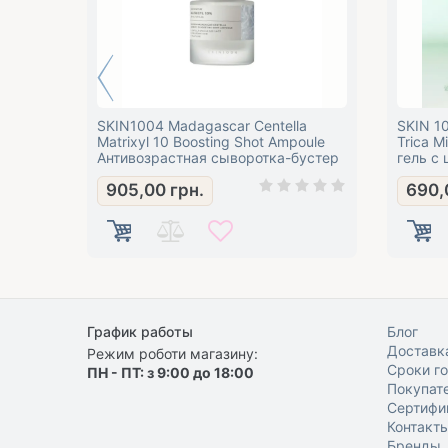
SKIN1004 Madagascar Centella
SKIN 1
Matrixyl 10 Boosting Shot Ampoule
Trica M
Антивозрастная сыворотка-бустер
гель с
для лица
905,00
грн.
690,
График работы
Блог
Доставка
Режим роботи магазину:
Сроки г
ПН - ПТ: з 9:00 до 18:00
Покупат
Сертифи
Контакт
Бренды