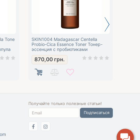
la Tone
SKIN1004 Madagascar Centella
SKIN10
Probio-Cica Essence Toner Тонер-
Probio
мпула
эссенция с пробиотиками
Интенс
проби
870,00
грн.
830
Получайте только полезные статьи!
Подписаться
com