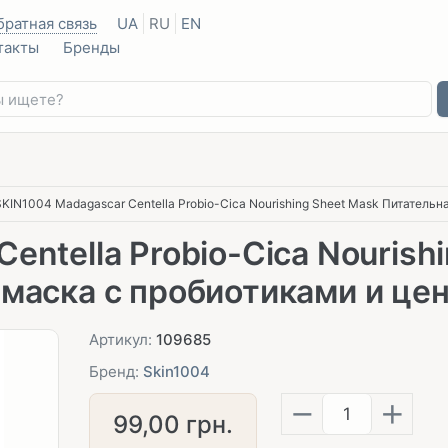
братная связь
UA
RU
EN
такты
Бренды
SKIN1004 Madagascar Centella Probio-Cica Nourishing Sheet Mask Питательн
entella Probio-Cica Nourish
 маска с пробиотиками и це
Артикул:
109685
Бренд:
Skin1004
−
+
99,00
грн.