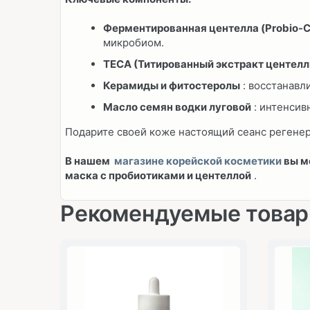
Ферментированная центелла (Probio-C
микробиом.
TECA (Титированный экстракт центелл
Керамиды и фитостеролы
: восстанавл
Масло семян водки луговой
: интенсив
Подарите своей коже настоящий сеанс регене
В нашем
магазине корейской косметики
вы м
маска с пробиотиками и центеллой
.
Рекомендуемые това