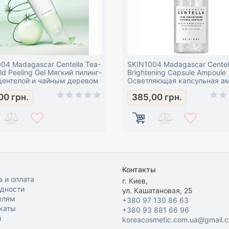
004 Madagascar Centella Tea-
SKIN1004 Madagascar Centel
ild Peeling Gel Мягкий пилинг-
Brightening Capsule Ampoule
 центелой и чайным деревом
Осветляющая капсульная а
00
грн.
385,00
грн.
Контакты
 и оплата
г. Киев,
одности
ул. Кашатановая, 25
елям
+380 97 130 86 63
каты
+380 93 881 66 96
ы
koreacosmetic.com.ua@gmail.