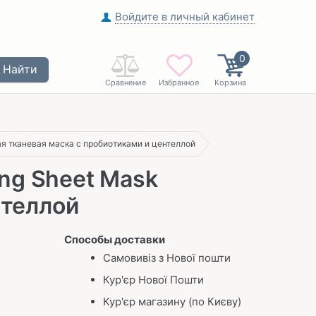
Войдите в личный кабинет
0
Найти
Сравнение
Избранное
Корзина
ая тканевая маска с пробиотиками и центеллой
ing Sheet Mask
нтеллой
Способы доставки
Самовивіз з Нової пошти
Кур'єр Нової Пошти
Кур'єр магазину (по Києву)