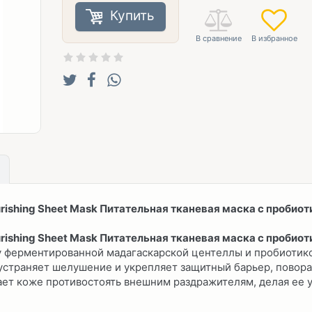
Купить
urishing Sheet Mask Питательная тканевая маска с пробио
urishing Sheet Mask Питательная тканевая маска с пробио
у ферментированной мадагаскарской центеллы и пробиотико
 устраняет шелушение и укрепляет защитный барьер, повор
ет коже противостоять внешним раздражителям, делая ее у