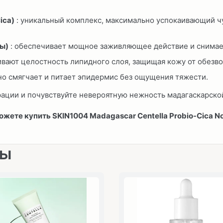
ica)
: уникальный комплекс, максимально успокаивающий ч
ы)
: обеспечивает мощное заживляющее действие и снимае
ивают целостность липидного слоя, защищая кожу от обезв
но смягчает и питает эпидермис без ощущения тяжести.
рации и почувствуйте невероятную нежность мадагаскарск
ожете купить
SKIN1004 Madagascar Centella Probio-Cica N
ры