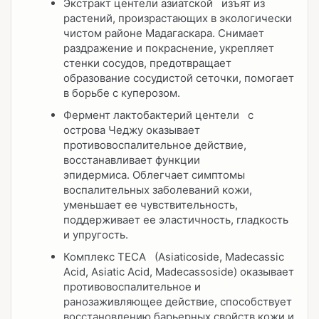
Экстракт центели азиатской изъят из
растений, произрастающих в экологически
чистом районе Мадагаскара. Снимает
раздражение и покраснение, укрепляет
стенки сосудов, предотвращает
образование сосудистой сеточки, помогает
в борьбе с куперозом.
Фермент лактобактерий центели с
острова Чеджу оказывает
противовоспалительное действие,
восстанавливает функции
эпидермиса. Облегчает симптомы
воспалительных заболеваний кожи,
уменьшает ее чувствительность,
поддерживает ее эластичность, гладкость
и упругость.
Комплекс TECA (Asiaticoside, Madecassic
Acid, Asiatic Acid, Madecassoside) оказывает
противовоспалительное и
ранозаживляющее действие, способствует
восстановлению барьерных свойств кожи и