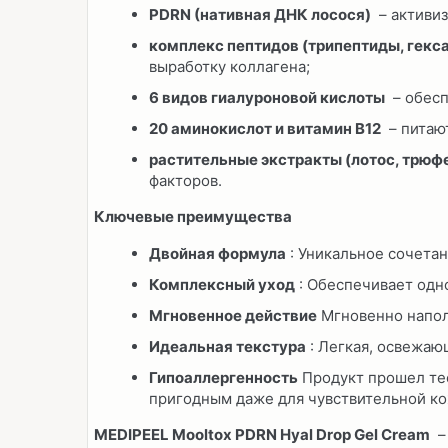
PDRN (нативная ДНК лосося)
– активиз
комплекс пептидов (трипептиды, гекс
выработку коллагена;
6 видов гиалуроновой кислоты
– обесп
20 аминокислот и витамин B12
– питают
растительные экстракты (лотос, трюфе
факторов.
Ключевые преимущества
Двойная формула
: Уникальное сочетан
Комплексный уход
: Обеспечивает одн
Мгновенное действие
Мгновенно наполн
Идеальная текстура
: Легкая, освежаю
Гипоаллергенность
Продукт прошел тес
пригодным даже для чувствительной ко
MEDIPEEL Mooltox PDRN Hyal Drop Gel Cream
– 