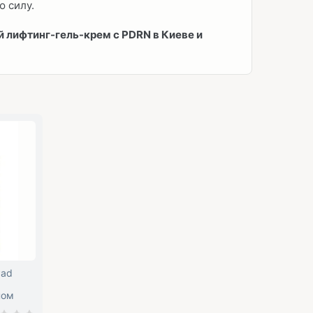
 силу.
 лифтинг-гель-крем с PDRN в Киеве и
Pad
ном