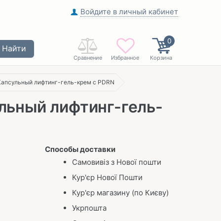
Войдите в личный кабинет
0
Найти
Сравнение
Избранное
Корзина
 Капсульный лифтинг-гель-крем с PDRN
ульный лифтинг-гель-
Способы доставки
Самовивіз з Нової пошти
Кур'єр Нової Пошти
Кур'єр магазину (по Києву)
Укрпошта