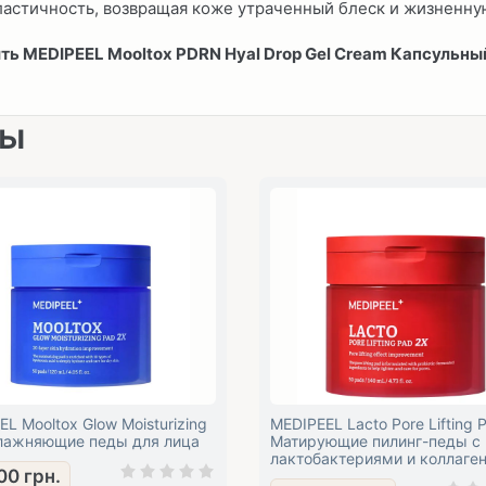
астичность, возвращая коже утраченный блеск и жизненную
ть MEDIPEEL Mooltox PDRN Hyal Drop Gel Cream Капсульный
ры
L Mooltox Glow Moisturizing
MEDIPEEL Lacto Pore Lifting 
лажняющие педы для лица
Матирующие пилинг-педы с
лактобактериями и коллаге
00
грн.