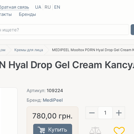
братная связь
UA
RU
EN
такты
Бренды
цом
Кремы для лица
MEDIPEEL Mooltox PDRN Hyal Drop Gel Cream
N Hyal Drop Gel Cream Капс
Артикул:
109224
Бренд:
MediPeel
−
+
780,00
грн.
Купить