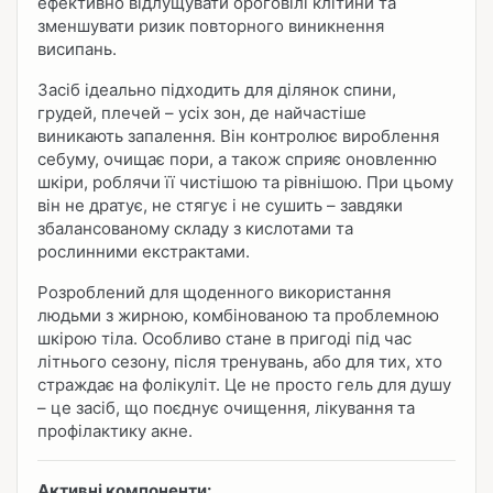
ефективно відлущувати ороговілі клітини та
зменшувати ризик повторного виникнення
висипань.
Засіб ідеально підходить для ділянок спини,
грудей, плечей – усіх зон, де найчастіше
виникають запалення. Він контролює вироблення
себуму, очищає пори, а також сприяє оновленню
шкіри, роблячи її чистішою та рівнішою. При цьому
він не дратує, не стягує і не сушить – завдяки
збалансованому складу з кислотами та
рослинними екстрактами.
Розроблений для щоденного використання
людьми з жирною, комбінованою та проблемною
шкірою тіла. Особливо стане в пригоді під час
літнього сезону, після тренувань, або для тих, хто
страждає на фолікуліт. Це не просто гель для душу
– це засіб, що поєднує очищення, лікування та
профілактику акне.
Активні компоненти: