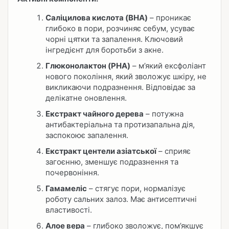
Саліцилова кислота (BHA)
– проникає
глибоко в пори, розчиняє себум, усуває
чорні цятки та запалення. Ключовий
інгредієнт для боротьби з акне.
Глюконолактон (PHA)
– м’який ексфоліант
нового покоління, який зволожує шкіру, не
викликаючи подразнення. Відповідає за
делікатне оновлення.
Екстракт чайного дерева
– потужна
антибактеріальна та протизапальна дія,
заспокоює запалення.
Екстракт центели азіатської
– сприяє
загоєнню, зменшує подразнення та
почервоніння.
Гамамеліс
– стягує пори, нормалізує
роботу сальних залоз. Має антисептичні
властивості.
Алое вера
– глибоко зволожує, пом’якшує