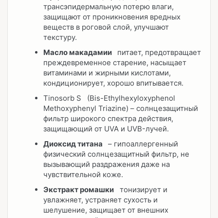
трансэпидермальную потерю влаги,
защищают от проникновения вредных
веществ в роговой слой, улучшают
текстуру.
Масло макадамии
питает, предотвращает
преждевременное старение, насыщает
витаминами и жирными кислотами,
кондиционирует, хорошо впитывается.
Tinosorb S
(Bis-Ethylhexyloxyphenol
Methoxyphenyl Triazine) – солнцезащитный
фильтр широкого спектра действия,
защищающий от UVA и UVB-лучей.
Диоксид титана
– гипоаллергенный
физический солнцезащитный фильтр, не
вызывающий раздражения даже на
чувствительной коже.
Экстракт ромашки
тонизирует и
увлажняет, устраняет сухость и
шелушение, защищает от внешних