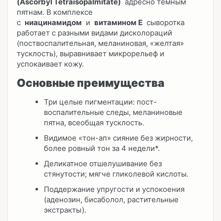
(Ascorbyl Tetraisopalmitate)
адресно темным
пятнам. В комплексе
с
ниацинамидом
и
витамином E
сыворотка
работает с разными видами дисколораций
(поствоспалительная, меланиновая, «желтая»
тусклость), выравнивает микрорельеф и
успокаивает кожу.
Основные преимущества
Три целые пигментации: пост-
воспалительные следы, меланиновые
пятна, всеобщая тусклость.
Видимое «тон-ап» сияние без жирности,
более ровный тон за 4 недели*.
Деликатное отшелушивание без
стянутости; мягче гликолевой кислоты.
Поддержание упругости и успокоения
(аденозин, бисаболол, растительные
экстракты).