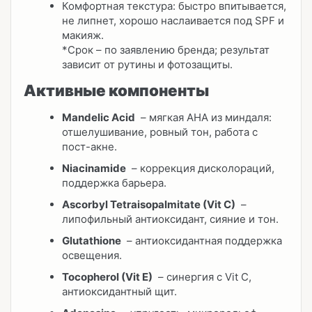
Комфортная текстура: быстро впитывается,
не липнет, хорошо наслаивается под SPF и
макияж.
*Срок – по заявлению бренда; результат
зависит от рутины и фотозащиты.
Активные компоненты
Mandelic Acid
– мягкая AHA из миндаля:
отшелушивание, ровный тон, работа с
пост-акне.
Niacinamide
– коррекция дисколораций,
поддержка барьера.
Ascorbyl Tetraisopalmitate (Vit C)
–
липофильный антиоксидант, сияние и тон.
Glutathione
– антиоксидантная поддержка
освещения.
Tocopherol (Vit E)
– синергия с Vit C,
антиоксидантный щит.