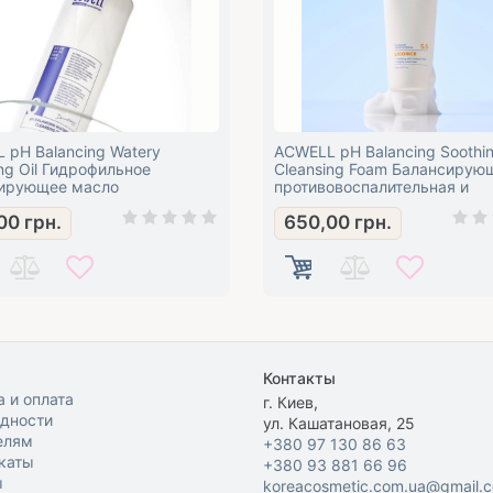
 pH Balancing Watery
ACWELL pH Balancing Soothi
ng Oil Гидрофильное
Cleansing Foam Балансирую
ирующее масло
противовоспалительная и
успокаивающая пенка
00
грн.
650,00
грн.
Контакты
 и оплата
г. Киев,
одности
ул. Кашатановая, 25
елям
+380 97 130 86 63
каты
+380 93 881 66 96
ы
koreacosmetic.com.ua@gmail.