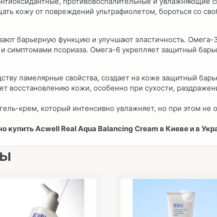
антиоксидантные, противовоспалительные и увлажняющие св
щать кожу от повреждений ультрафиолетом, бороться со св
ивают барьерную функцию и улучшают эластичность. Омега-
 и симптомами псориаза. Омега-6 укрепляет защитный барье
ству ламелярные свойства, создает на коже защитный барье
ет восстановлению кожи, особенно при сухости, раздраже
 гель-крем, который интенсивно увлажняет, но при этом не
о купить
Acwell Real Aqua Balancing Cream
в Киеве и в Укр
ры