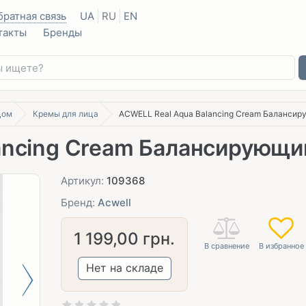
братная связь
UA
RU
EN
такты
Бренды
цом
Кремы для лица
ACWELL Real Aqua Balancing Cream Баланси
ancing Cream Балансирующ
Артикул:
109368
Бренд:
Acwell
1 199,00
грн.
Нет на складе