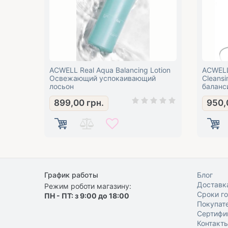
ACWELL Real Aqua Balancing Lotion
ACWELL
Освежающий успокаивающий
Cleansi
лосьон
баланс
899,00
грн.
950,
График работы
Блог
Доставка
Режим роботи магазину:
Сроки г
ПН - ПТ: з 9:00 до 18:00
Покупат
Сертифи
Контакт