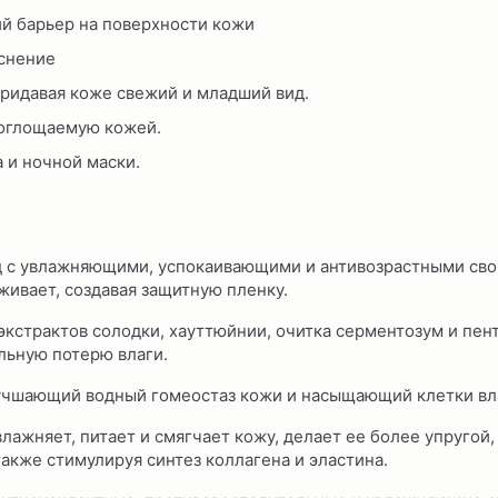
й барьер на поверхности кожи
аснение
придавая коже свежий и младший вид.
оглощаемую кожей.
 и ночной маски.
 с увлажняющими, успокаивающими и антивозрастными свой
живает, создавая защитную пленку.
экстрактов солодки, хауттюйнии, очитка серментозум и пе
льную потерю влаги.
 улучшающий водный гомеостаз кожи и насыщающий клетки вл
лажняет, питает и смягчает кожу, делает ее более упругой
 также стимулируя синтез коллагена и эластина.