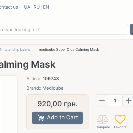
ontact us
UA
RU
EN
Tints and lip balms
medicube Super Cica Calming Mask
alming Mask
Article:
109743
Brand::
Medicube
−
+
920,00
грн.
Add to Cart