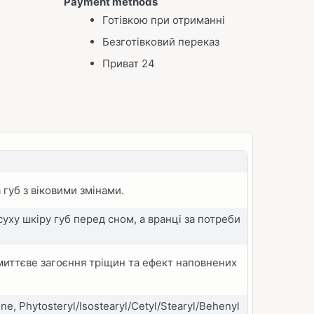
Payment methods
Готівкою при отриманні
Безготівковий переказ
Приват 24
 губ з віковими змінами.
суху шкіру губ перед сном, а вранці за потреби
иттєве загоєння тріщин та ефект наповнених
ne, Phytosteryl/Isostearyl/Cetyl/Stearyl/Behenyl