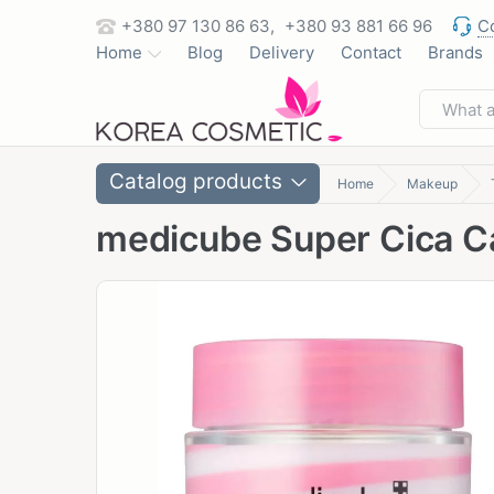
+380 97 130 86 63,
+380 93 881 66 96
C
Home
Blog
Delivery
Contact
Brands
Catalog products
Home
Makeup
medicube Super Cica C