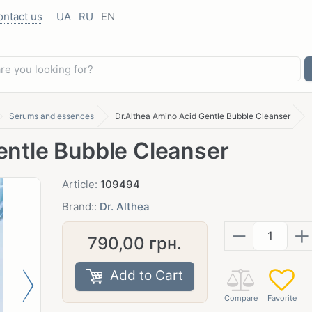
ontact us
UA
RU
EN
Serums and essences
Dr.Althea Amino Acid Gentle Bubble Cleanser
entle Bubble Cleanser
Article:
109494
Brand::
Dr. Althea
−
+
790,00
грн.
Add to Cart