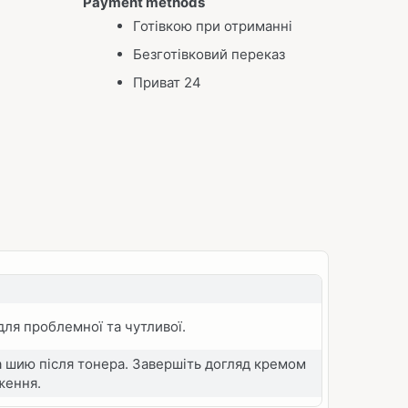
Payment methods
Готівкою при отриманні
Безготівковий переказ
Приват 24
 для проблемної та чутливої.
а шию після тонера. Завершіть догляд кремом
ження.