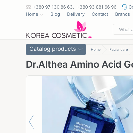
+380 97 130 86 63,
+380 93 881 66 96
C
Home
Blog
Delivery
Contact
Brands
Catalog products
Home
Facial care
Dr.Althea Amino Acid G